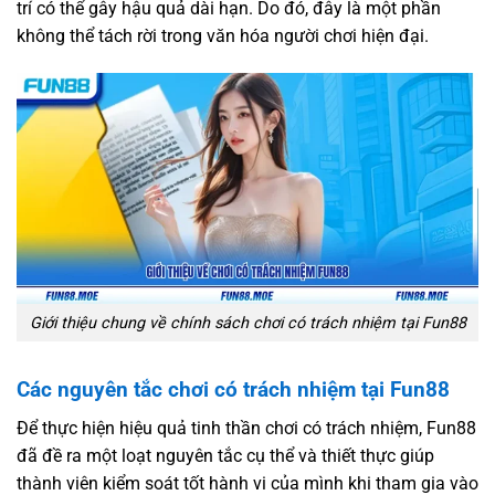
trí có thể gây hậu quả dài hạn. Do đó, đây là một phần
không thể tách rời trong văn hóa người chơi hiện đại.
Giới thiệu chung về chính sách chơi có trách nhiệm tại Fun88
Các nguyên tắc chơi có trách nhiệm tại Fun88
Để thực hiện hiệu quả tinh thần chơi có trách nhiệm, Fun88
đã đề ra một loạt nguyên tắc cụ thể và thiết thực giúp
thành viên kiểm soát tốt hành vi của mình khi tham gia vào